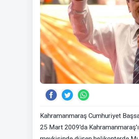
Kahramanmaraş Cumhuriyet Başsavcı
25 Mart 2009'da Kahramanmaraş'ın 
mevkisinde düşen helikopterde Muh