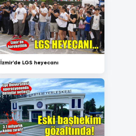
İzmir'de LGS heyecanı