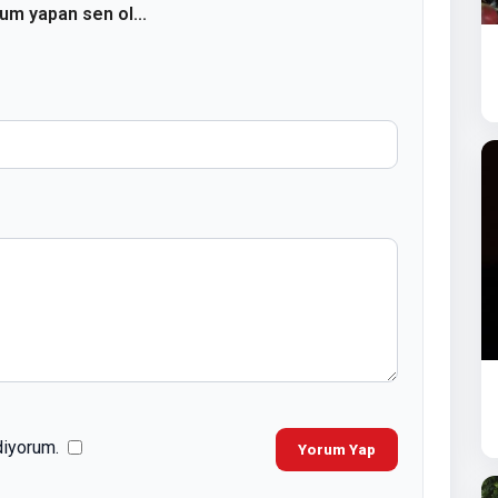
rum yapan sen ol...
diyorum.
Yorum Yap