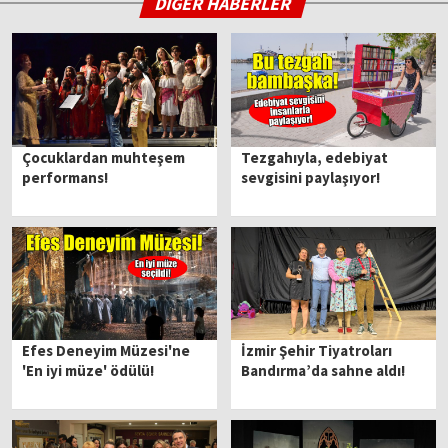
DİĞER HABERLER
Çocuklardan muhteşem
Tezgahıyla, edebiyat
performans!
sevgisini paylaşıyor!
Efes Deneyim Müzesi'ne
İzmir Şehir Tiyatroları
'En iyi müze' ödülü!
Bandırma’da sahne aldı!