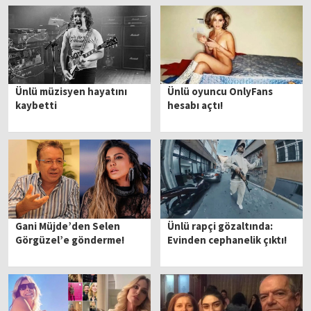
Ünlü müzisyen hayatını
Ünlü oyuncu OnlyFans
kaybetti
hesabı açtı!
Gani Müjde’den Selen
Ünlü rapçi gözaltında:
Görgüzel’e gönderme!
Evinden cephanelik çıktı!