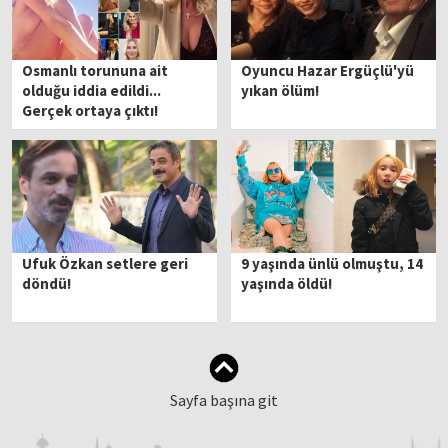
Osmanlı torununa ait
Oyuncu Hazar Ergüçlü'yü
olduğu iddia edildi...
yıkan ölüm!
Gerçek ortaya çıktı!
Ufuk Özkan setlere geri
9 yaşında ünlü olmuştu, 14
döndü!
yaşında öldü!
Sayfa başına git