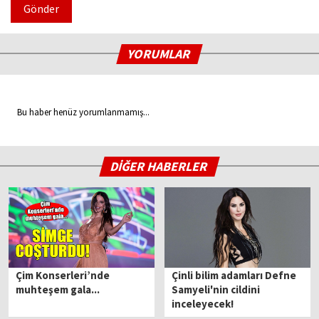
Gönder
YORUMLAR
Bu haber henüz yorumlanmamış...
DİĞER HABERLER
Çim Konserleri’nde
Çinli bilim adamları Defne
muhteşem gala...
Samyeli'nin cildini
inceleyecek!