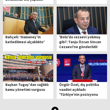
Bahçeli: ‘Hamaney’in
'Bolu'da cezaevi yokmuş
katledilmesi alçaklıktır’
gibi': Tanju Özcan Sincan
Cezaevi'ne gönderildi!
Başkan Tugay’dan sağlıklı
Özgür Özel, dış politika
kamu yönetimi vurgusu
vaadini açıkladı:
'Türkiye'nin pozisyonu
Amerika'ya göre
değişmeyecek'