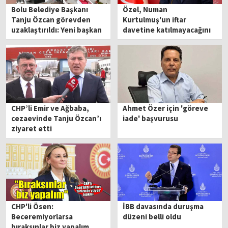
Bolu Belediye Başkanı
Özel, Numan
Tanju Özcan görevden
Kurtulmuş'un iftar
uzaklaştırıldı: Yeni başkan
davetine katılmayacağını
vekili cuma günü seçilecek
açıkladı: Yine balta
çeldiler, bu akşam
Tanju'nun yanına Sincan
Cezaevi'ne gideceğim!
CHP’li Emir ve Ağbaba,
Ahmet Özer için 'göreve
cezaevinde Tanju Özcan’ı
iade' başvurusu
ziyaret etti
CHP'li Ösen:
İBB davasında duruşma
Beceremiyorlarsa
düzeni belli oldu
bıraksınlar biz yapalım