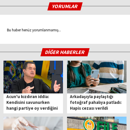
YORUMLAR
Bu haber henüz yorumlanmamış...
DİĞER HABERLER
Acun'u kızdıran iddia:
Arkadaşıyla paylaştığı
Kendisini savunurken
fotoğraf pahalıya patladı:
hangi partiye oy verdiğini
Hapis cezası verildi
açıkladı