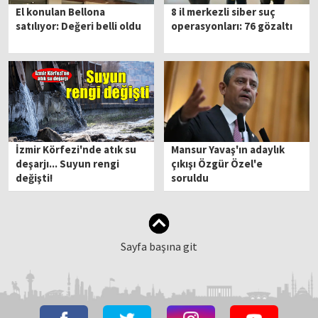
El konulan Bellona
8 il merkezli siber suç
satılıyor: Değeri belli oldu
operasyonları: 76 gözaltı
İzmir Körfezi'nde atık su
Mansur Yavaş'ın adaylık
deşarjı... Suyun rengi
çıkışı Özgür Özel'e
değişti!
soruldu
Sayfa başına git