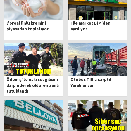
L'oreal ünlü kremini
File market BİM'den
piyasadan toplatıyor
ayrılıyor
Ödemiş’te eski sevgilisini
Otobüs TIR'a çarptı!
darp ederek öldüren zanlı
Yaralılar var
tutuklandı