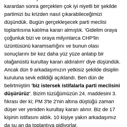
karardan sonra gerçekten çok iyi niyetli bir şekilde
partimizi bu krizden nasıl çıkarabileceğimizi
düşündük. Bugün gerçekleşecek parti meclisi
toplantısına katılma kararı almıştık. 'Gidelim oraya
çoğunluk bizi ve oraya milyınlarca CHP'lin
üzüntüsünü karamsarlığını ve bunun olası
sonuçlarını bir kez daha yüz yüze anlatıp bir
olağanüstü kurultay kararı aldıralım' diye düşündük.
Ancak dün 9 arkadaşımızın yetkisiz şekilde disiplin
kuruluna sevk edildiği açıklandı. Ben dün de
belirtmiştim
'biz istersek istifalarla parti meclisini
düşürürüz'
. Bizim tüzüğümüzün 24. maddesini 3.
fıkrası der ki; PM 3'te 2'nin altına düştüğü zaman
düşer ver yeniden kurultay kararı alınır. Biz de 17
kişinin istifasını aldık. 10 kişiye yakın arkadaşımız
da şu an da toplantıya gidiyorlar.