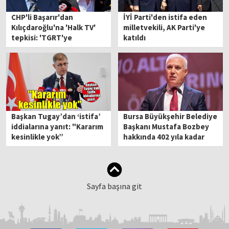
CHP'li Başarır'dan
İYİ Parti'den istifa eden
Kılıçdaroğlu'na 'Halk TV'
milletvekili, AK Parti'ye
tepkisi: 'TGRT'ye
katıldı
teşekkür edip...'
Başkan Tugay’dan ‘istifa’
Bursa Büyükşehir Belediye
iddialarına yanıt: "Kararım
Başkanı Mustafa Bozbey
kesinlikle yok”
hakkında 402 yıla kadar
hapis istemi
Sayfa başına git