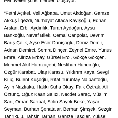
PM üyeleri şu isimlerden oluşuyor:
"Fethi Açıkel, Veli Ağbaba, Umut Akdoğan, Gamze
Akkuş İlgezdi, Nurhayat Altaca Kayışoğlu, Ednan
Arslan, Erbil Aydınlık, Turan Aydoğan, Aysu
Bankoğlu, Nevaf Bilek, Cemal Canpolat, Devrim
Barış Çelik, Ayşe Eser Danışoğlu, Deniz Demir,
Adnan Demirci, Semra Dinçer, Zeynel Emre, Yunus
Emre, Alirıza Erbay, Gürsel Erol, Gökçe Gökçen,
Mehmet Akif Hamzaçebi, Neslihan Hancıoğlu,
Özgür Karabat, Ulaş Karasu, Yıldırım Kaya, Sevgi
Kılıç, Bülent Kuşoğlu, Rıfat Turuntay Nalbantoğlu,
Aylin Nazlıaka, Hakkı Suha Okay, Faik Öztrak, Ali
Öztunç, Oğuz Kaan Salıcı, Necdet Saraç, Müslim
Sarı, Orhan Sarıbal, Selin Sayek Böke, Yaşar
Seyman, Burhan Şenatalar, Berhan Şimşek, Sezgin
Tanrıkulu, Tahsin Tarhan, Gamze Taşcıer, Yüksel