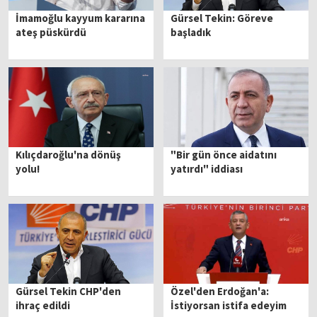
İmamoğlu kayyum kararına
Gürsel Tekin: Göreve
ateş püskürdü
başladık
Kılıçdaroğlu'na dönüş
"Bir gün önce aidatını
yolu!
yatırdı" iddiası
Gürsel Tekin CHP'den
Özel'den Erdoğan'a:
ihraç edildi
İstiyorsan istifa edeyim