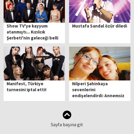
Show TV'ye kayyum
Mustafa Sandal özür diledi
atanmıştı... Kızılcık
Şerbeti'nin geleceği belli
oldu
Manifest, Türkiye
Nilperi Şahinkaya
turnesini iptal etti!
sevenlerini
endişelendirdi: Annemsiz
yapamıyorum, beni affedin
Sayfa başına git