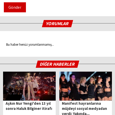
Gönder
YORUMLAR
Bu haber henüz yorumlanmamış...
DİĞER HABERLER
Aşkın Nur Yengi'den 13 yıl
Manifest hayranlarına
sonra Haluk Bilginer itirafı
müjdeyi sosyal medyadan
verdi: Yakında...