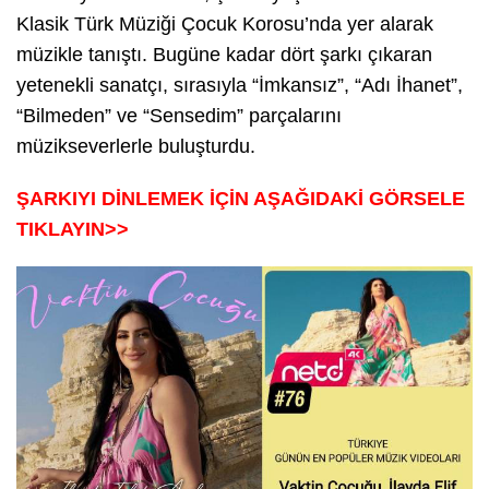
Klasik Türk Müziği Çocuk Korosu’nda yer alarak
müzikle tanıştı. Bugüne kadar dört şarkı çıkaran
yetenekli sanatçı, sırasıyla “İmkansız”, “Adı İhanet”,
“Bilmeden” ve “Sensedim” parçalarını
müzikseverlerle buluşturdu.
ŞARKIYI DİNLEMEK İÇİN AŞAĞIDAKİ GÖRSELE
TIKLAYIN>>