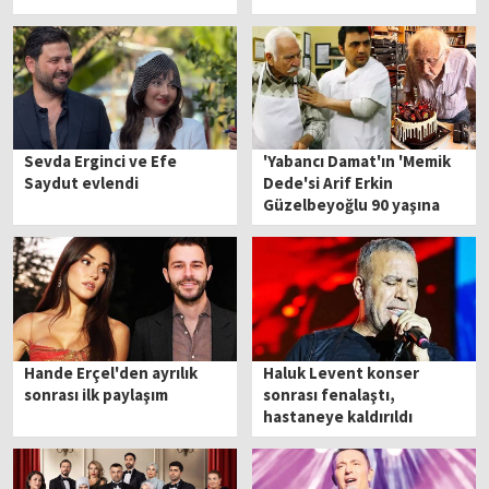
Sevda Erginci ve Efe
'Yabancı Damat'ın 'Memik
Saydut evlendi
Dede'si Arif Erkin
Güzelbeyoğlu 90 yaşına
bastı
Hande Erçel'den ayrılık
Haluk Levent konser
sonrası ilk paylaşım
sonrası fenalaştı,
hastaneye kaldırıldı