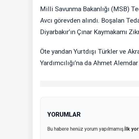
Milli Savunma Bakanlığı (MSB) T
Avcı görevden alındı. Boşalan Ted
Diyarbakır’ın Çınar Kaymakamı Zik
Öte yandan Yurtdışı Türkler ve Ak
Yardımcılığı’na da Ahmet Alemdar g
YORUMLAR
Bu habere henüz yorum yapılmamış.
İlk yo