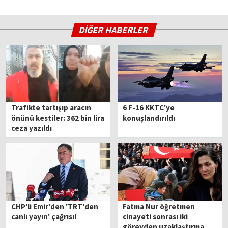
DİĞER HABERLER
Trafikte tartışıp aracın
6 F-16 KKTC'ye
önünü kestiler: 362 bin lira
konuşlandırıldı
ceza yazıldı
CHP'li Emir'den 'TRT'den
Fatma Nur öğretmen
canlı yayın' çağrısı!
cinayeti sonrası iki
görevden uzaklaştırma