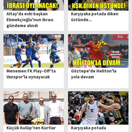
Altay'da eski başkan
Karşıyaka potada diken
Ekmekçioğlu'nun ibrası
üstünde...
gündeme alındı
Menemen FK Play-Off'ta
Göztepe'de Heliton'la
Vanspor'la oynayacak
yola devam
Küçük Kulüp’ten Kurtlar
Karşıyaka potada