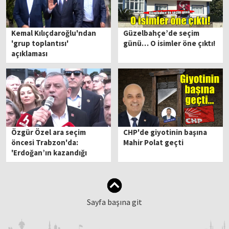
Kemal Kılıçdaroğlu'ndan
Güzelbahçe’de seçim
'grup toplantısı'
günü… O isimler öne çıktı!
açıklaması
Özgür Özel ara seçim
CHP'de giyotinin başına
öncesi Trabzon'da:
Mahir Polat geçti
'Erdoğan’ın kazandığı
dönemleri arkamızda
bırakıyoruz'
Sayfa başına git