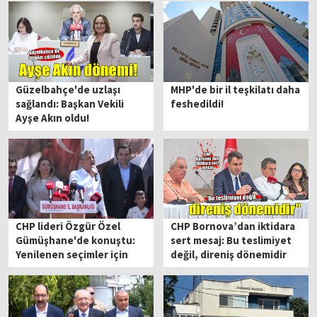
Güzelbahçe'de uzlaşı
MHP'de bir il teşkilatı daha
sağlandı: Başkan Vekili
feshedildi!
Ayşe Akın oldu!
CHP lideri Özgür Özel
CHP Bornova’dan iktidara
Gümüşhane'de konuştu:
sert mesaj: Bu teslimiyet
Yenilenen seçimler için
değil, direniş dönemidir
'butlan' uyarısı