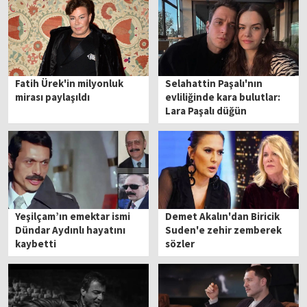
Fatih Ürek'in milyonluk
Selahattin Paşalı'nın
mirası paylaşıldı
evliliğinde kara bulutlar:
Lara Paşalı düğün
fotoğraflarını sildi!
Yeşilçam’ın emektar ismi
Demet Akalın'dan Biricik
Dündar Aydınlı hayatını
Suden'e zehir zemberek
kaybetti
sözler