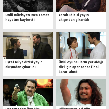
Ünlü müzisyen Rıza Tamer
Yeraltı dizisi yayın
hayatını kaybetti
akışından çıkarıldı
Eşref Rüya dizisi yayın
Ünlü oyuncuların yer aldığı
akışından çıkarıldı
dizi için apar topar final
kararı alındı
Hastaneden İbrahim
Bilinmeyenleri gün