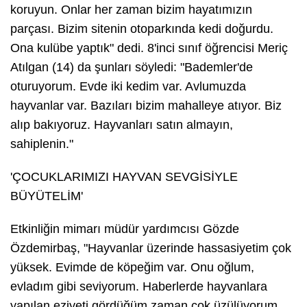
koruyun. Onlar her zaman bizim hayatımızın
parçası. Bizim sitenin otoparkında kedi doğurdu.
Ona kulübe yaptık" dedi. 8'inci sınıf öğrencisi Meriç
Atılgan (14) da şunları söyledi: "Bademler'de
oturuyorum. Evde iki kedim var. Avlumuzda
hayvanlar var. Bazıları bizim mahalleye atıyor. Biz
alıp bakıyoruz. Hayvanları satın almayın,
sahiplenin."
'ÇOCUKLARIMIZI HAYVAN SEVGİSİYLE
BÜYÜTELİM'
Etkinliğin mimarı müdür yardımcısı Gözde
Özdemirbaş, "Hayvanlar üzerinde hassasiyetim çok
yüksek. Evimde de köpeğim var. Onu oğlum,
evladım gibi seviyorum. Haberlerde hayvanlara
yapılan eziyeti gördüğüm zaman çok üzülüyorum.