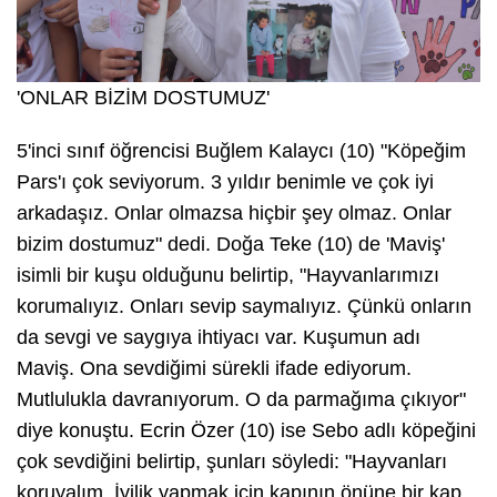
'ONLAR BİZİM DOSTUMUZ'
5'inci sınıf öğrencisi Buğlem Kalaycı (10) "Köpeğim
Pars'ı çok seviyorum. 3 yıldır benimle ve çok iyi
arkadaşız. Onlar olmazsa hiçbir şey olmaz. Onlar
bizim dostumuz" dedi. Doğa Teke (10) de 'Maviş'
isimli bir kuşu olduğunu belirtip, "Hayvanlarımızı
korumalıyız. Onları sevip saymalıyız. Çünkü onların
da sevgi ve saygıya ihtiyacı var. Kuşumun adı
Maviş. Ona sevdiğimi sürekli ifade ediyorum.
Mutlulukla davranıyorum. O da parmağıma çıkıyor"
diye konuştu. Ecrin Özer (10) ise Sebo adlı köpeğini
çok sevdiğini belirtip, şunları söyledi: "Hayvanları
koruyalım. İyilik yapmak için kapının önüne bir kap