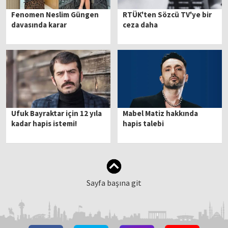
Fenomen Neslim Güngen
RTÜK'ten Sözcü TV'ye bir
davasında karar
ceza daha
Ufuk Bayraktar için 12 yıla
Mabel Matiz hakkında
kadar hapis istemi!
hapis talebi
Sayfa başına git