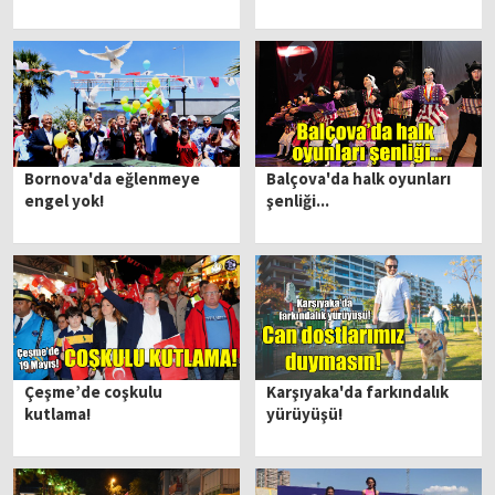
Bornova'da eğlenmeye
Balçova'da halk oyunları
engel yok!
şenliği...
Çeşme’de coşkulu
Karşıyaka'da farkındalık
kutlama!
yürüyüşü!