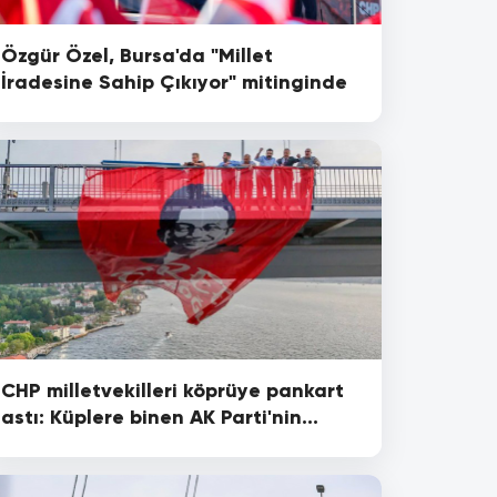
Özgür Özel, Bursa'da "Millet
İradesine Sahip Çıkıyor" mitinginde
CHP milletvekilleri köprüye pankart
astı: Küplere binen AK Parti'nin
Meclis dışında bıraktığı isim oldu