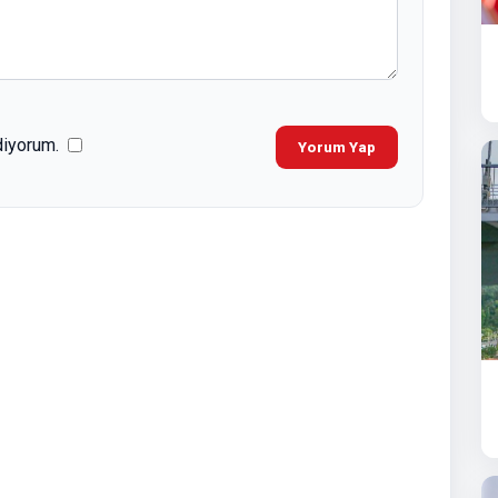
diyorum.
Yorum Yap