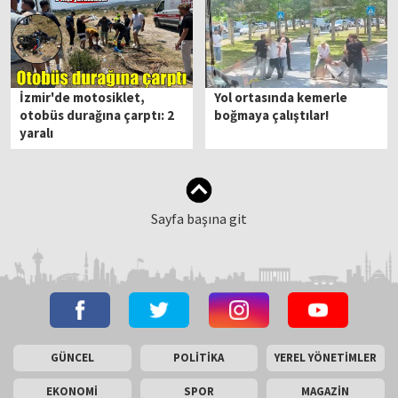
İzmir'de motosiklet,
Yol ortasında kemerle
otobüs durağına çarptı: 2
boğmaya çalıştılar!
yaralı
Sayfa başına git
GÜNCEL
POLİTİKA
YEREL YÖNETİMLER
EKONOMİ
SPOR
MAGAZİN