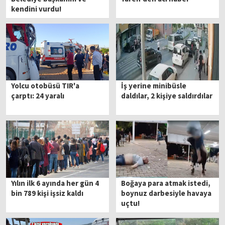
kendini vurdu!
Yolcu otobüsü TIR'a
İş yerine minibüsle
çarptı: 24 yaralı
daldılar, 2 kişiye saldırdılar
Yılın ilk 6 ayında her gün 4
Boğaya para atmak istedi,
bin 789 kişi işsiz kaldı
boynuz darbesiyle havaya
uçtu!