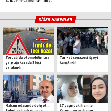
Bu haber henüz yorumlanmamış...
DİĞER HABERLER
Torbalı'da otomobilin tıra
Tarikat cenazesi ilçeyi
çarptığı kazada 3 kişi
karıştırdı!
yaralandı
Makam odasında dehşet...
17 yaşındaki hamile
Belediye başkanını ve
Yaren'den acı haber