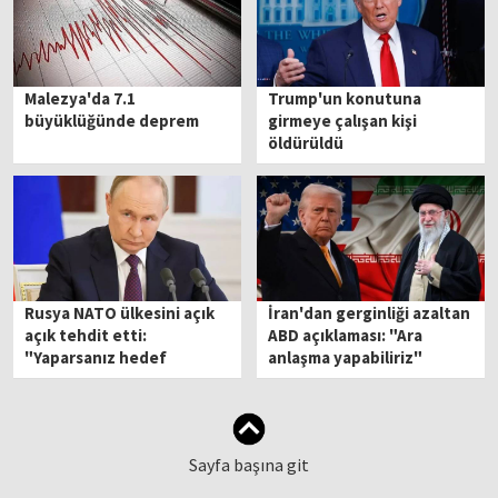
Malezya'da 7.1
Trump'un konutuna
büyüklüğünde deprem
girmeye çalışan kişi
öldürüldü
Rusya NATO ülkesini açık
İran'dan gerginliği azaltan
açık tehdit etti:
ABD açıklaması: "Ara
"Yaparsanız hedef
anlaşma yapabiliriz"
olursunuz"
Sayfa başına git