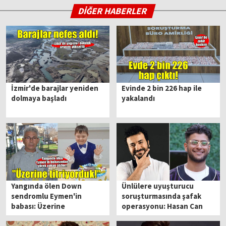
DİĞER HABERLER
İzmir'de barajlar yeniden
Evinde 2 bin 226 hap ile
dolmaya başladı
yakalandı
Yangında ölen Down
Ünlülere uyuşturucu
sendromlu Eymen'in
soruşturmasında şafak
babası: Üzerine
operasyonu: Hasan Can
titriyorduk
Kaya ve Reynmen