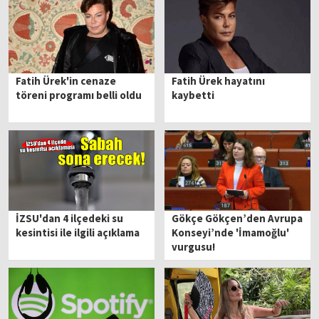
gözaltında
Fatih Ürek'in cenaze
Fatih Ürek hayatını
töreni programı belli oldu
kaybetti
İZSU'dan 4 ilçedeki su
Gökçe Gökçen’den Avrupa
kesintisi ile ilgili açıklama
Konseyi’nde 'İmamoğlu'
vurgusu!