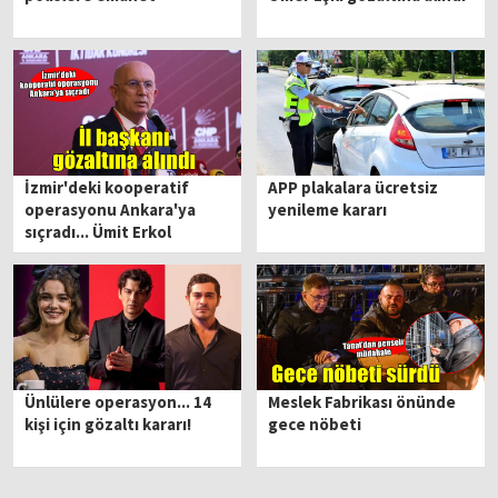
İzmir'deki kooperatif
APP plakalara ücretsiz
operasyonu Ankara'ya
yenileme kararı
sıçradı... Ümit Erkol
gözaltına alındı!
Ünlülere operasyon... 14
Meslek Fabrikası önünde
kişi için gözaltı kararı!
gece nöbeti