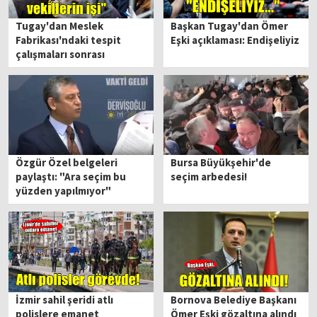
Tugay'dan Meslek
Başkan Tugay'dan Ömer
Fabrikası'ndaki tespit
Eşki açıklaması: Endişeliyiz
çalışmaları sonrası
açıklama... "Bu AK Partili
vekillerin işi"
Özgür Özel belgeleri
Bursa Büyükşehir'de
paylaştı: "Ara seçim bu
seçim arbedesi!
yüzden yapılmıyor"
İzmir sahil şeridi atlı
Bornova Belediye Başkanı
polislere emanet
Ömer Eşki gözaltına alındı