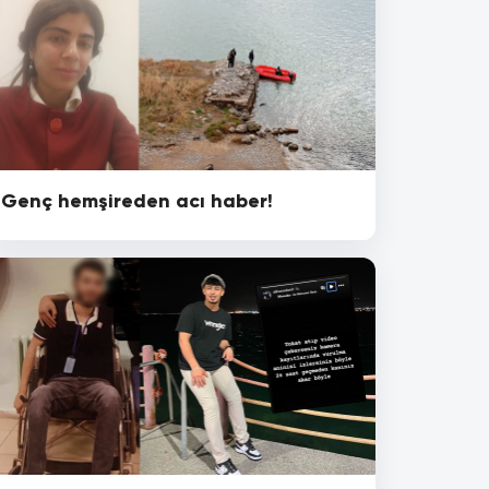
Genç hemşireden acı haber!