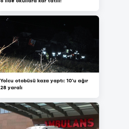
6 ilde okullara kar tatili!
Yolcu otobüsü kaza yaptı: 10'u ağır
28 yaralı