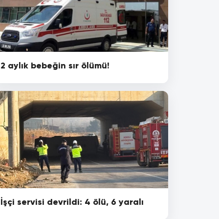
2 aylık bebeğin sır ölümü!
İşçi servisi devrildi: 4 ölü, 6 yaralı