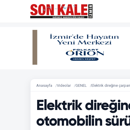
Anasayfa
Videolar
GENEL
Elektrik direğine çarp
Elektrik direği
otomobilin sür