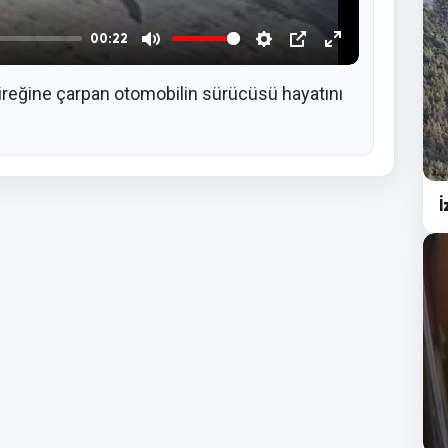
00:22
Mute
Settings
PIP
Enter
fullscreen
direğine çarpan otomobilin sürücüsü hayatını
İ