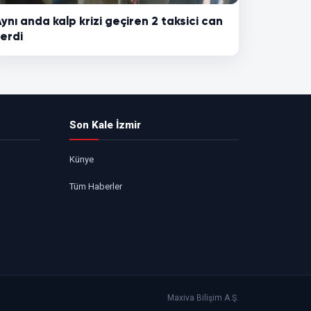
ynı anda kalp krizi geçiren 2 taksici can
erdi
Son Kale İzmir
Künye
Tüm Haberler
Maxiva Bilişim A.Ş.