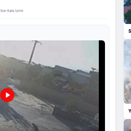
 Son Kale İzmir
S
Play
Y