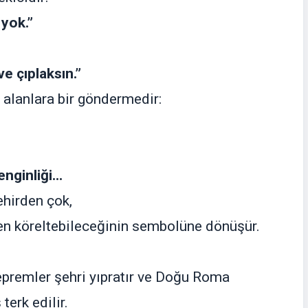
 yok.”
e çıplaksın.”
 alanlara bir göndermedir:
nginliği...
ehirden çok,
den köreltebileceğinin sembolüne dönüşür.
depremler şehri yıpratır ve Doğu Roma
erk edilir.