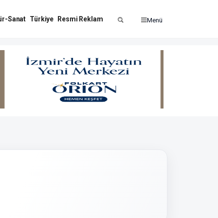
ür-Sanat
Türkiye
Resmi Reklam
Menü