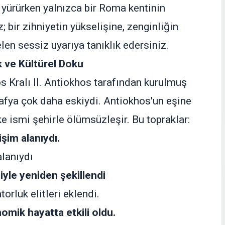
a yürürken yalnızca bir Roma kentinin
; bir zihniyetin yükselişine, zenginliğin
len sessiz uyarıya tanıklık edersiniz.
k ve Kültürel Doku
 Kralı II. Antiokhos tarafından kurulmuş
afya çok daha eskiydi. Antiokhos'un eşine
ke ismi şehirle ölümsüzleşir. Bu topraklar:
işim alanıydı.
alanıydı
yle yeniden şekillendi
rluk elitleri eklendi.
omik hayatta etkili oldu.