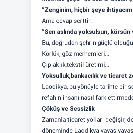
“Zenginim, hiçbir şeye ihtiyacım
Ama cevap serttir:
“Sen aslında yoksulsun, körsün v
Bu, doğrudan şehrin güçlü olduğu
Körlük, göz merhemleri...
Çıplaklık,tekstil üretimi...
Yoksulluk,bankacılık ve ticaret ze
Laodikya, bu yönüyle tarihte bir ş
refahın insanı nasıl fark ettirme
Çöküş ve Sessizlik
Zamanla ticaret yolları değişir, 
döneminde Laodikya yavaş yavaş t