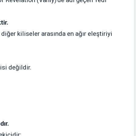
of Revelation (Vahiy)’de adı geçen Yedi
ir.
iğer kiliseler arasında en ağır eleştiriyi
isi değildir.
dır.
kicidir: