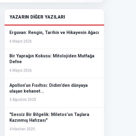
YAZARIN DİĞER YAZILARI
Erguvan: Rengin, Tarihin ve Hikayenin Ağacı
6 Mayıs 2026
Bir Yaprağın Kokusu: Mitolojiden Mutfağa
Defne
6 Mayıs 2026
Apollon’un Fısıltısı: Didim’den dünyaya
ulaşan kehanet...
3 Ağustos 2025
"Sessiz Bir Bilgelik: Miletos’un Taşlara
Kazınmış Hafızası"
4 Haziran 2025