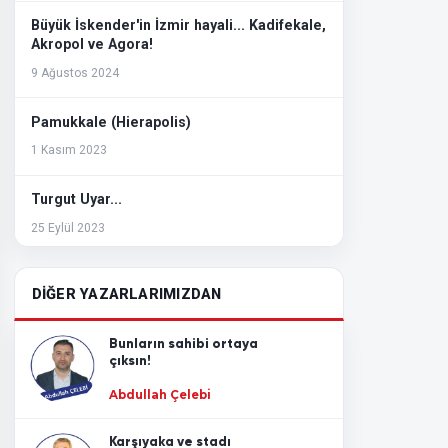
Büyük İskender'in İzmir hayali... Kadifekale,
Akropol ve Agora!
9 Ağustos 2024
Pamukkale (Hierapolis)
1 Kasım 2023
Turgut Uyar...
25 Eylül 2023
Ayasofya ve siyaset!
DİĞER YAZARLARIMIZDAN
10 Temmuz 2020
Bunların sahibi ortaya
Din adamları sondan ikinci!
çıksın!
6 Nisan 2020
Abdullah Çelebi
Koronavirüs ve aile içi şiddet...
Karşıyaka ve stadı