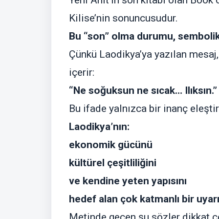
Yeni Ahit’in son kitabı olan Book 
Kilise’nin sonuncusudur.
Bu “son” olma durumu, sembolikt
Çünkü Laodikya’ya yazılan mesaj, d
içerir:
“Ne soğuksun ne sıcak… Ilıksın.”
Bu ifade yalnızca bir inanç eleştir
Laodikya’nın:
ekonomik gücünü
kültürel çeşitliliğini
ve kendine yeten yapısını
hedef alan çok katmanlı bir uyarı
Metinde geçen şu sözler dikkat çe