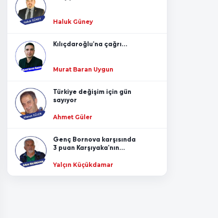
1 Nisan 2020
Haluk Güney
Özel okul ücretleri ne olacak?
27 Mart 2020
Kılıçdaroğlu'na çağrı...
Tıbbi cihaz üretimi ve Türkiye...
Murat Baran Uygun
23 Mart 2020
Türkiye değişim için gün
sayıyor
Halk, marketleri neden boşaltıyor?
Ahmet Güler
17 Mart 2020
Genç Bornova karşısında
Corona korkusuyla yüzleşmek...
3 puan Karşıyaka'nın...
14 Mart 2020
Yalçın Küçükdamar
Mülteciler ve kapıdaki tehlike...
11 Mart 2020
Çuvala sığmayan mızrak