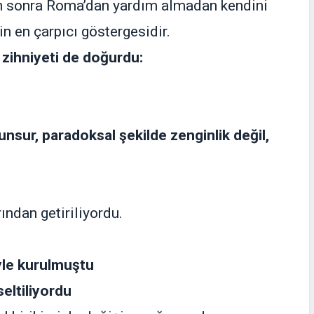
n sonra Roma’dan yardım almadan kendini
n en çarpıcı göstergesidir.
zihniyeti de doğurdu:
unsur, paradoksal şekilde zenginlik değil,
ndan getiriliyordu.
iyle kurulmuştu
seltiliyordu