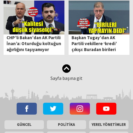
CHP’li Bakan’dan AK Partili
Başkan Tugay’dan AK
İnan’a: Oturduğu koltuğun
Partili vekillere ‘kredi’
ağırlığını taşıyamıyor
çıkışı: Buradan birileri
arayıp ‘Yapmayın’ dedi!
Sayfa başına git
GÜNCEL
POLİTİKA
YEREL YÖNETİMLER