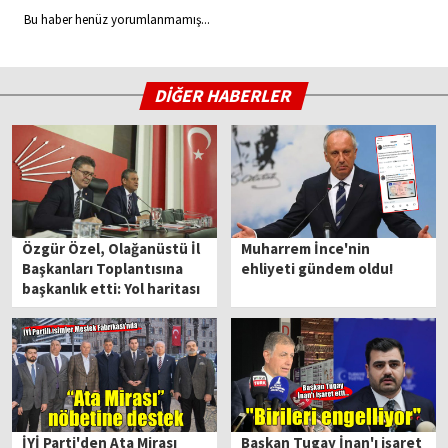
Bu haber henüz yorumlanmamış...
DİĞER HABERLER
Özgür Özel, Olağanüstü İl
Muharrem İnce'nin
Başkanları Toplantısına
ehliyeti gündem oldu!
başkanlık etti: Yol haritası
belirlenecek
İYİ Parti'den Ata Mirası
Başkan Tugay İnan'ı işaret