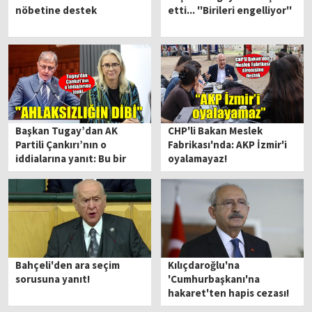
nöbetine destek
etti... ''Birileri engelliyor''
Başkan Tugay’dan AK
CHP'li Bakan Meslek
Partili Çankırı’nın o
Fabrikası'nda: AKP İzmir'i
iddialarına yanıt: Bu bir
oyalamayaz!
siyasi komplodur!
Bahçeli'den ara seçim
Kılıçdaroğlu'na
sorusuna yanıt!
'Cumhurbaşkanı'na
hakaret'ten hapis cezası!