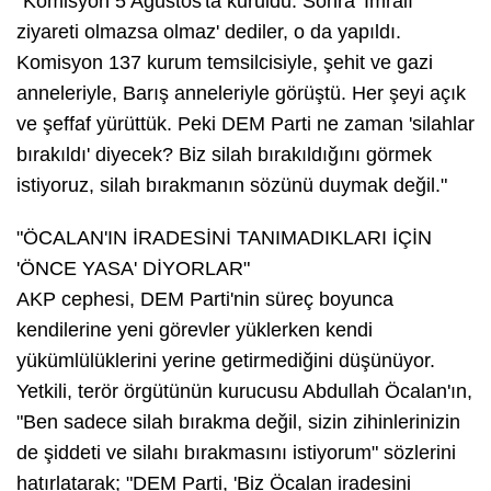
"Komisyon 5 Ağustos'ta kuruldu. Sonra 'İmralı
ziyareti olmazsa olmaz' dediler, o da yapıldı.
Komisyon 137 kurum temsilcisiyle, şehit ve gazi
anneleriyle, Barış anneleriyle görüştü. Her şeyi açık
ve şeffaf yürüttük. Peki DEM Parti ne zaman 'silahlar
bırakıldı' diyecek? Biz silah bırakıldığını görmek
istiyoruz, silah bırakmanın sözünü duymak değil."
"ÖCALAN'IN İRADESİNİ TANIMADIKLARI İÇİN
'ÖNCE YASA' DİYORLAR"
AKP cephesi, DEM Parti'nin süreç boyunca
kendilerine yeni görevler yüklerken kendi
yükümlülüklerini yerine getirmediğini düşünüyor.
Yetkili, terör örgütünün kurucusu Abdullah Öcalan'ın,
"Ben sadece silah bırakma değil, sizin zihinlerinizin
de şiddeti ve silahı bırakmasını istiyorum" sözlerini
hatırlatarak; "DEM Parti, 'Biz Öcalan iradesini