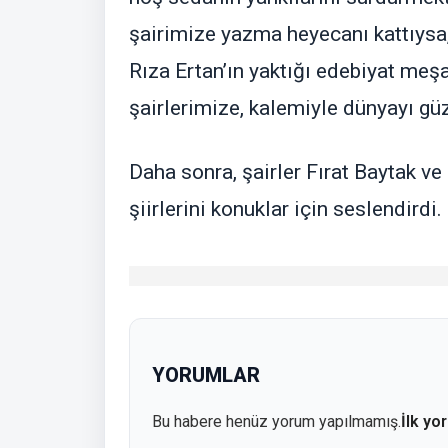
şairimize yazma heyecanı kattıysa,
Rıza Ertan’ın yaktığı edebiyat meşa
şairlerimize, kalemiyle dünyayı gü
Daha sonra, şairler Fırat Baytak v
şiirlerini konuklar için seslendirdi.
YORUMLAR
Bu habere henüz yorum yapılmamış.
İlk yo