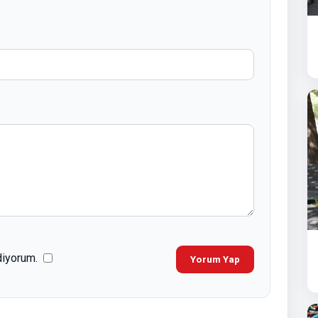
diyorum.
Yorum Yap