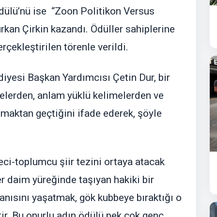
Ödülü’nü ise “Zoon Politikon Versus
kan Çirkin kazandı. Ödüller sahiplerine
çekleştirilen törenle verildi.
iyesi Başkan Yardımcısı Çetin Dur, bir
zelerden, anlam yüklü kelimelerden ve
lmaktan geçtiğini ifade ederek, şöyle
geci-toplumcu şiir tezini ortaya atacak
r daim yüreğinde taşıyan hakiki bir
 anısını yaşatmak, gök kubbeye bıraktığı o
ir. Bu onurlu adın ödülü pek çok genç