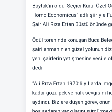
Baytak’ın oldu. Seçici Kurul Özel 
Homo Economicus” adlı şiiriyle Fur
Şair Ali Rıza Ertan Büstü önünde ger
Ödül töreninde konuşan Buca Beled
şairi anmanın en güzel yolunun di
yeni şairlerin yetişmesine vesile o
dedi:
“Ali Rıza Ertan 1970’li yıllarda im
kadar gözü pek ve halk sevgisini he
aydındı. Bizlere düşen görev, onun
hoş sedanın yankılarını sürdürmekt