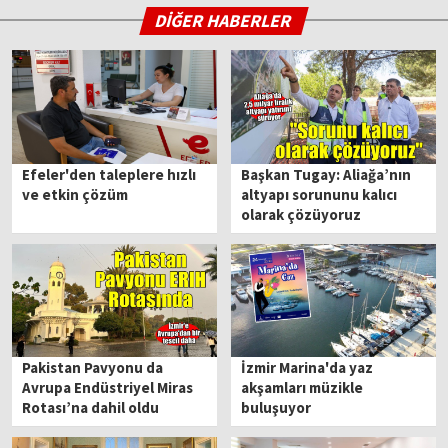
DİĞER HABERLER
Efeler'den taleplere hızlı
Başkan Tugay: Aliağa’nın
ve etkin çözüm
altyapı sorununu kalıcı
olarak çözüyoruz
Pakistan Pavyonu da
İzmir Marina'da yaz
Avrupa Endüstriyel Miras
akşamları müzikle
Rotası’na dahil oldu
buluşuyor