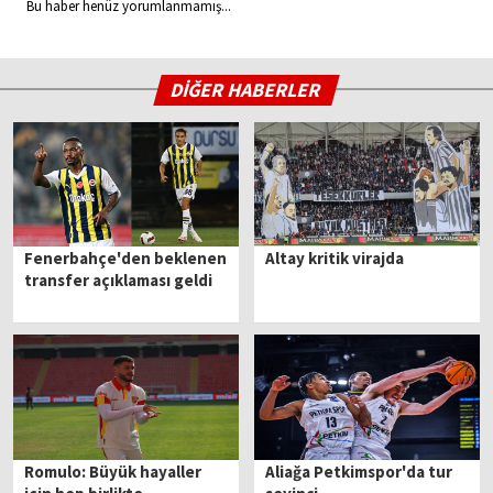
Bu haber henüz yorumlanmamış...
DİĞER HABERLER
Fenerbahçe'den beklenen
Altay kritik virajda
transfer açıklaması geldi
Romulo: Büyük hayaller
Aliağa Petkimspor'da tur