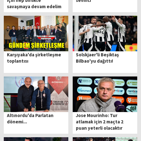
için hep birlikte
sevinci
savaşmaya devam edelim
Karşıyaka'da şirketleşme
Solskjaer'li Beşiktaş
toplantısı
Bilbao'yu dağıttı!
Altınordu'da Parlatan
Jose Mourinho: Tur
dönemi...
atlamak için 2 maçta 2
puan yeterli olacaktır