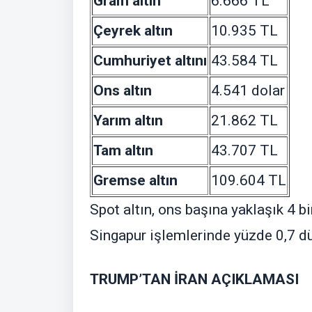
Gram altın
6.666 TL
Çeyrek altın
10.935 TL
Cumhuriyet altını
43.584 TL
Ons altın
4.541 dolar
Yarım altın
21.862 TL
Tam altın
43.707 TL
Gremse altın
109.604 TL
Spot altın, ons başına yaklaşık 4 b
Singapur işlemlerinde yüzde 0,7 d
TRUMP’TAN İRAN AÇIKLAMASI