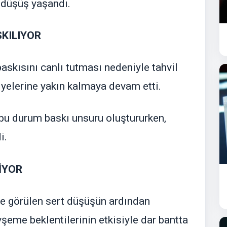
 düşüş yaşandı.
SKILIYOR
baskısını canlı tutması nedeniyle tahvil
viyelerine yakın kalmaya devam etti.
 bu durum baskı unsuru oluştururken,
i.
İYOR
inde görülen sert düşüşün ardından
şeme beklentilerinin etkisiyle dar bantta