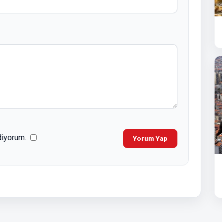
diyorum.
Yorum Yap