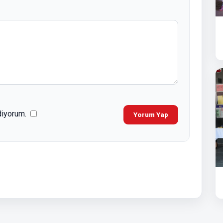
diyorum.
Yorum Yap