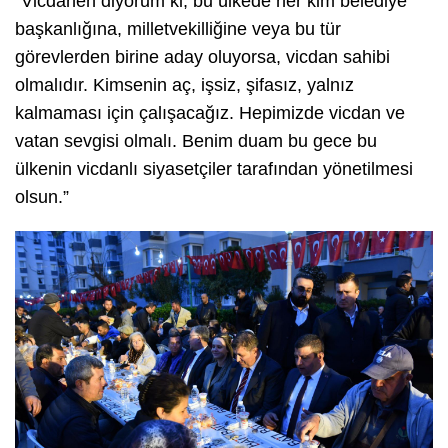
“Vicdanen diyorum ki, bu ülkede her kim belediye
başkanlığına, milletvekilliğine veya bu tür
görevlerden birine aday oluyorsa, vicdan sahibi
olmalıdır. Kimsenin aç, işsiz, şifasız, yalnız
kalmaması için çalışacağız. Hepimizde vicdan ve
vatan sevgisi olmalı. Benim duam bu gece bu
ülkenin vicdanlı siyasetçiler tarafından yönetilmesi
olsun.”