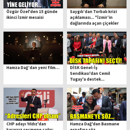
Özgür Özel'den 15 günde
Saygılı’dan Torbalı krizi
ikinci İzmir mesaisi
açıklaması... "İzmir’in
dağlarında açan çiçekler
hepimizin"
Hamza Dağ’dan yeni film…
DİSK Genel-İş
Sendikası'dan Cemil
Tugay'a destek...
CHP adayı Yıldız'dan
Hamza Dağ'dan Basmane
kararsız seçmene çağrı:
esnafına söz..