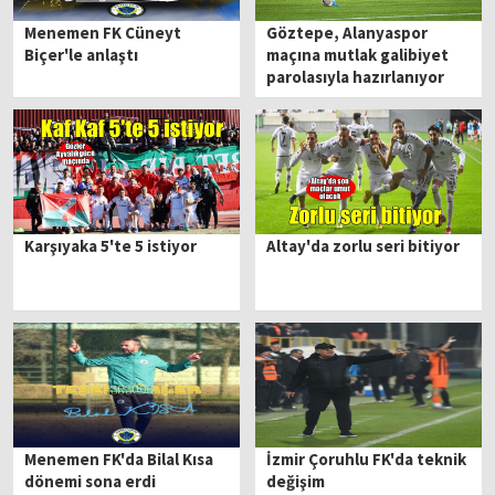
Menemen FK Cüneyt
Göztepe, Alanyaspor
Biçer'le anlaştı
maçına mutlak galibiyet
parolasıyla hazırlanıyor
Karşıyaka 5'te 5 istiyor
Altay'da zorlu seri bitiyor
Menemen FK'da Bilal Kısa
İzmir Çoruhlu FK'da teknik
dönemi sona erdi
değişim