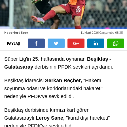
Haberler / Spor
11 Mart 2026 Çarşamba 08:35
PAYLAŞ
Süper Lig'in 25. haftasında oynanan
Beşiktaş -
Galatasaray
derbisinin PFDK sevkleri açıklandı.
Beşiktaş idarecisi
Serkan Reçber,
"Hakem
soyunma odası ve koridorlarındaki hakareti"
nedeniyle PFDK'ye sevk edildi.
Beşiktaş derbisinde kırmızı kart gören
Galatasaraylı
Leroy Sane,
"kural dışı hareketi"
nedeniyle PFDK'ye sevk edildi.