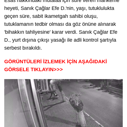
Esas hakkındaki mütalaa için süre veren mahkeme
heyeti, Sanık Çağlar Efe D.'nin, yaşı, tutuklulukta
geçen süre, sabit ikametgah sahibi oluşu,
tutuklamanın tedbir olması da göz önüne alınarak
'bihakkın tahliyesine' karar verdi. Sanık Çağlar Efe
D., yurt dışına çıkışı yasağı ile adli kontrol şartıyla
serbest bırakıldı.
GÖRÜNTÜLERİ İZLEMEK İÇİN AŞAĞIDAKİ
GÖRSELE TIKLAYIN>>>