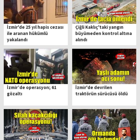
İzmir'de 25 yıl hapis cezası
Çiğli Kaklıç'taki yangın
ile aranan hükümlü
büyümeden kontrol altına
yakalandı
alındı
İzmir’de operasyon; 61
İzmir'de devrilen
gözaltı
traktörün sürücüsü öldü