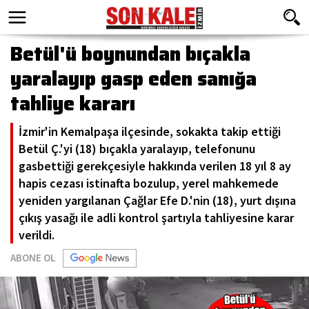
Betül'ü boynundan bıçakla
yaralayıp gasp eden sanığa
tahliye kararı
İzmir'in Kemalpaşa ilçesinde, sokakta takip ettiği
Betül Ç.'yi (18) bıçakla yaralayıp, telefonunu
gasbettiği gerekçesiyle hakkında verilen 18 yıl 8 ay
hapis cezası istinafta bozulup, yerel mahkemede
yeniden yargılanan Çağlar Efe D.'nin (18), yurt dışına
çıkış yasağı ile adli kontrol şartıyla tahliyesine karar
verildi.
ABONE OL