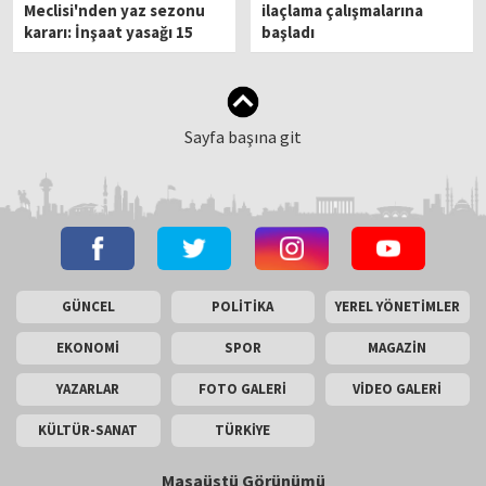
Meclisi'nden yaz sezonu
ilaçlama çalışmalarına
kararı: İnşaat yasağı 15
başladı
Haziran’da başlıyor
Sayfa başına git
GÜNCEL
POLİTİKA
YEREL YÖNETİMLER
EKONOMİ
SPOR
MAGAZİN
YAZARLAR
FOTO GALERİ
VİDEO GALERİ
KÜLTÜR-SANAT
TÜRKİYE
Masaüstü Görünümü