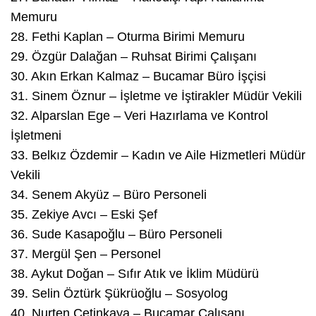
Memuru
28.⁠ ⁠Fethi Kaplan – Oturma Birimi Memuru
29.⁠ ⁠Özgür Dalağan – Ruhsat Birimi Çalışanı
30.⁠ ⁠Akın Erkan Kalmaz – Bucamar Büro İşçisi
31.⁠ ⁠Sinem Öznur – İşletme ve İştirakler Müdür Vekili
32.⁠ ⁠Alparslan Ege – Veri Hazırlama ve Kontrol
İşletmeni
33.⁠ ⁠Belkız Özdemir – Kadın ve Aile Hizmetleri Müdür
Vekili
34.⁠ ⁠Senem Akyüz – Büro Personeli
35.⁠ ⁠Zekiye Avcı – Eski Şef
36.⁠ ⁠Sude Kasapoğlu – Büro Personeli
37.⁠ ⁠Mergül Şen – Personel
38.⁠ ⁠Aykut Doğan – Sıfır Atık ve İklim Müdürü
39.⁠ ⁠Selin Öztürk Şükrüoğlu – Sosyolog
40.⁠ ⁠Nurten Çetinkaya – Bucamar Çalışanı