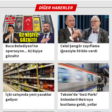
DİĞER HABERLER
Buca Belediyesi'ne
Celal Şengör zayıflama
operasyon... 62 kişiye
iğnesiyle 50 kilo verdi
gözaltı!
İçki satışında yeni yasaklar
Taksim'de 'Gezi Parkı'
geliyor
önlemleri! Metroya
kısıtlama geldi, yollar
trafiğe kapatıldı…