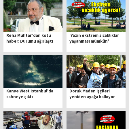
Reha Muhtar’dan kötü
'Yazın ekstrem sıcaklıklar
haber: Durumu ağırlaştı
yaşanması mümkün'
Kanye West İstanbul'da
Doruk Maden işçileri
sahneye çıktı
yeniden ayağa kalkıyor