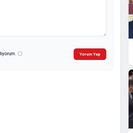
diyorum.
Yorum Yap