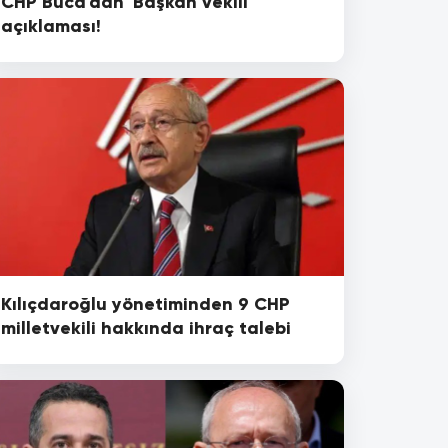
CHP Buca'dan 'Başkan vekili'
açıklaması!
Kılıçdaroğlu yönetiminden 9 CHP
milletvekili hakkında ihraç talebi