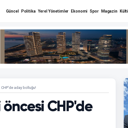
Güncel
Politika
Yerel Yönetimler
Ekonomi
Spor
Magazin
Kült
i CHP'de aday bolluğu!
i öncesi CHP'de