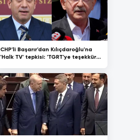
CHP'li Başarır'dan Kılıçdaroğlu'na
'Halk TV' tepkisi: 'TGRT'ye teşekkür
edip...'