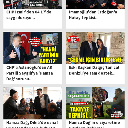
CHP İzmir'den 04.17'de
İmamoğlu'dan Erdoğan'a
saygı duruşu...
Hatay tepkisi..
CHP'li Aslanoğlu'dan AK
Eski Başkan Dalgıç'tan Lal
Partili Saygılı'ya 'Hamza
Denizli'ye tam destek...
Dağ' sorusu...
Hamza Dağ, Dikili'de esnaf
Hamza Dağ'ın o ziyaretine