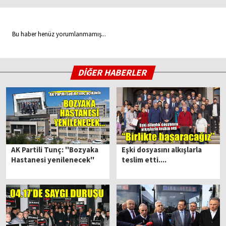
Bu haber henüz yorumlanmamış...
DİĞER HABERLER
AK Partili Tunç: ''Bozyaka
Eşki dosyasını alkışlarla
Hastanesi yenilenecek''
teslim etti....