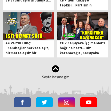
ve vatandaşlarla buluştu...
CHP'den 'takiyye'
tepkisi... Partisinin
logosunu niye
kullanmıyor?
AK Partili Tunç:
CHP Karşıyaka İşçimenler’i
''Karabağlar herkese eşit,
bağrına bastı... Biz
hizmette eşsiz bir
kazanacağız, Karşıyaka
belediyecilikle tanışacak''
kazanacak
Sayfa başına git