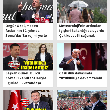
Özgür Özel, maden
Meteoroloji'nin ardından
faciasının 12. yılında
İçişleri Bakanlığı da uyardı:
Soma'da: 'Bu rejimi yerle
Çok kuvvetli sağanak
bir edeceğiz'
geliyor!
Başkan Günel, Burcu
Casusluk davasında
Köksal’ı kendi sözleriyle
tutukluluğa devam talebi
uğurladı… Vatandaşa
ihanet ettiniz