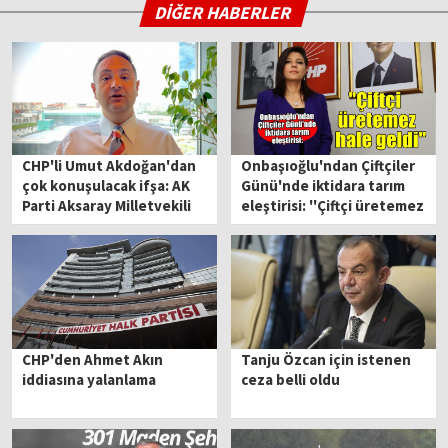
DİĞER HABERLER
CHP'li Umut Akdoğan'dan
Onbaşıoğlu'ndan Çiftçiler
çok konuşulacak ifşa: AK
Günü'nde iktidara tarım
Parti Aksaray Milletvekili
eleştirisi: ''Çiftçi üretemez
Hüseyin Altınsoy eşine
hale geldi''
'fakirlik belgesi' aldırmış
CHP'den Ahmet Akın
Tanju Özcan için istenen
iddiasına yalanlama
ceza belli oldu