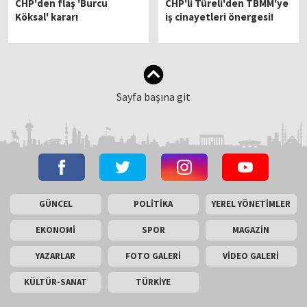
CHP'den flaş 'Burcu
CHP'li Türeli'den TBMM'ye
Köksal' kararı
iş cinayetleri önergesi!
Sayfa başına git
GÜNCEL
POLİTİKA
YEREL YÖNETİMLER
EKONOMİ
SPOR
MAGAZİN
YAZARLAR
FOTO GALERİ
VİDEO GALERİ
KÜLTÜR-SANAT
TÜRKİYE