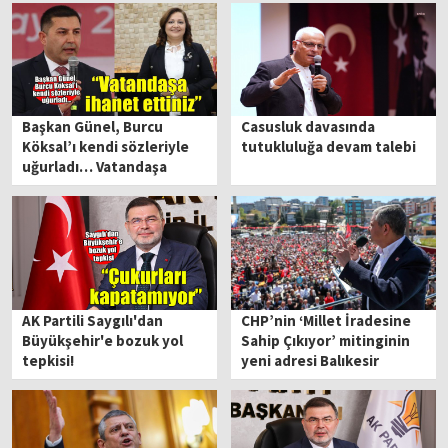
Başkan Günel, Burcu
Casusluk davasında
Köksal’ı kendi sözleriyle
tutukluluğa devam talebi
uğurladı… Vatandaşa
ihanet ettiniz
AK Partili Saygılı'dan
CHP’nin ‘Millet İradesine
Büyükşehir'e bozuk yol
Sahip Çıkıyor’ mitinginin
tepkisi!
yeni adresi Balıkesir