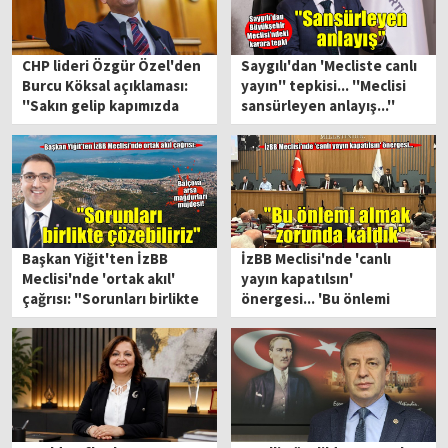
CHP lideri Özgür Özel'den
Saygılı'dan 'Mecliste canlı
Burcu Köksal açıklaması:
yayın'' tepkisi... ''Meclisi
''Sakın gelip kapımızda
sansürleyen anlayış...''
yalvarma...''
Başkan Yiğit'ten İzBB
İzBB Meclisi'nde 'canlı
Meclisi'nde 'ortak akıl'
yayın kapatılsın'
çağrısı: "Sorunları birlikte
önergesi... 'Bu önlemi
çözebiliriz"
almak zorunda kaldık'