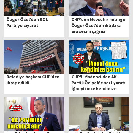
Özgür Özel'den SOL
CHP'den Nevşehir mitingi:
Parti'ye ziyaret
Özgür Özel'den iktidara
ara seçim çağrısı
Belediye başkanı CHP'den
CHP'li Madenci'den AK
ihraç edildi
Partili Özipek'e sert yanıt:
İğneyi önce kendinize
batırın