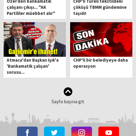
Özel'den bankamatik
CHP'li Türeli tekstildeki
çalışanı çıkışı... "AK
çöküşü TBMM gündemine
Partililer müebbet alır"
taşıdı!
Atmaca'dan Başkan Işık'a
CHP'li bir belediyeye daha
'Bankamatik çalışan'
operasyon
sorusu...
Sayfa başına git