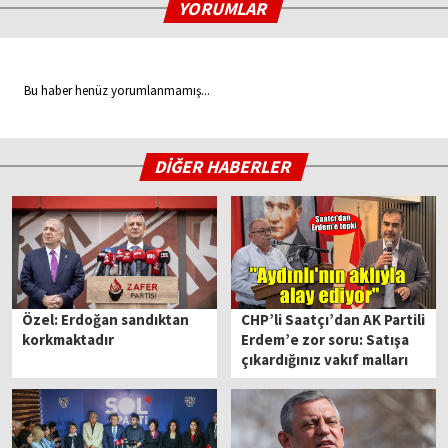
YORUMLAR
Bu haber henüz yorumlanmamış...
DİĞER HABERLER
Özel: Erdoğan sandıktan
CHP’li Saatçı’dan AK Partili
korkmaktadır
Erdem’e zor soru: Satışa
çıkardığınız vakıf malları
ecdad mirası değil mi?