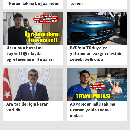
''Haram lokma boğazımdan
töreni
geçmedi''
Utku'nun hayatını
BYD'nin Türkiye'ye
kaybettiği olayda
yatırımdan vazgeçmesinin
öğretmenlerin itirazları
sebebi belli oldu
reddedildi
Ara tatiller için karar
Altyapıdan milli takıma
verildi!
uzanan yolda tedavi
molası