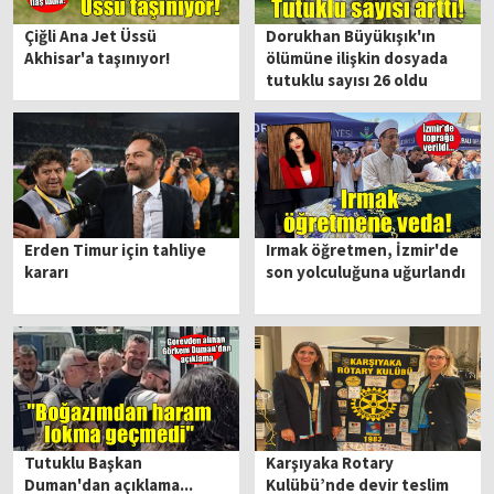
Çiğli Ana Jet Üssü
Dorukhan Büyükışık'ın
Akhisar'a taşınıyor!
ölümüne ilişkin dosyada
tutuklu sayısı 26 oldu
Erden Timur için tahliye
Irmak öğretmen, İzmir'de
kararı
son yolculuğuna uğurlandı
Tutuklu Başkan
Karşıyaka Rotary
Duman'dan açıklama...
Kulübü’nde devir teslim