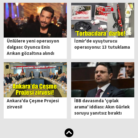
Ünlülere yeni operasyon
İzmir'de uyuşturucu
dalgası: Oyuncu Enis
operasyonu: 13 tutuklama
Arıkan gözaltına alındı
Ankara'da Çeşme Projesi
İBB davasında 'çıplak
zirvesi!
arama' iddiası: Akın Gürlek
soruyu yanıtsız bıraktı