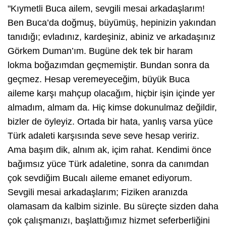
"Kıymetli Buca ailem, sevgili mesai arkadaşlarım!
Ben Buca’da doğmuş, büyümüş, hepinizin yakından
tanıdığı; evladınız, kardeşiniz, abiniz ve arkadaşınız
Görkem Duman’ım. Bugüne dek tek bir haram
lokma boğazımdan geçmemiştir. Bundan sonra da
geçmez. Hesap veremeyeceğim, büyük Buca
aileme karşı mahçup olacağım, hiçbir işin içinde yer
almadım, almam da. Hiç kimse dokunulmaz değildir,
bizler de öyleyiz. Ortada bir hata, yanlış varsa yüce
Türk adaleti karşısında seve seve hesap veririz.
Ama başım dik, alnım ak, içim rahat. Kendimi önce
bağımsız yüce Türk adaletine, sonra da canımdan
çok sevdiğim Bucalı aileme emanet ediyorum.
Sevgili mesai arkadaşlarım; Fiziken aranızda
olamasam da kalbim sizinle. Bu süreçte sizden daha
çok çalışmanızı, başlattığımız hizmet seferberliğini