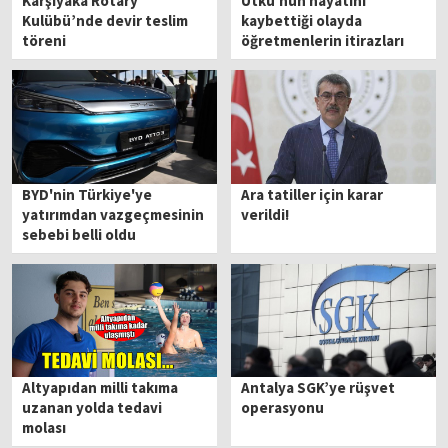
Karşıyaka Rotary
Utku'nun hayatını
Kulübü’nde devir teslim
kaybettiği olayda
töreni
öğretmenlerin itirazları
reddedildi
BYD'nin Türkiye'ye
Ara tatiller için karar
yatırımdan vazgeçmesinin
verildi!
sebebi belli oldu
Altyapıdan milli takıma
Antalya SGK’ye rüşvet
uzanan yolda tedavi
operasyonu
molası