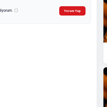
diyorum.
Yorum Yap