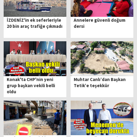
İZDENİZ'in ek seferleriyle
Annelere güvenli doğum
20 bin araç trafiğe çıkmadı
dersi
Konak'ta CHP'nin yeni
Muhtar Canlı’dan Başkan
grup başkan vekili belli
Tetik’e teşekkür
oldu