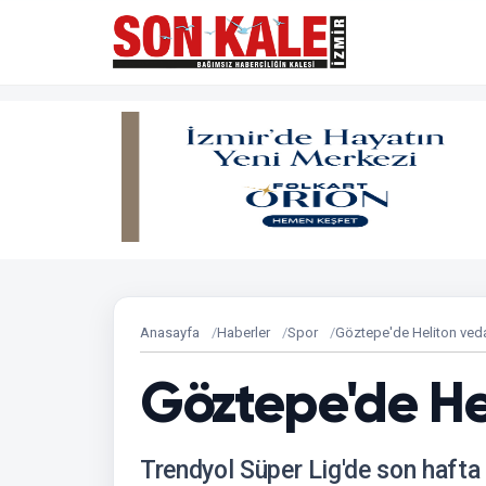
Anasayfa
Haberler
Spor
Göztepe'de Heliton veda
Göztepe'de Hel
Trendyol Süper Lig'de son haf