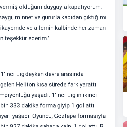
i vermiş olduğum duyguyla kapatıyorum.
 saygı, minnet ve gururla kapıdan çıktığımı
 hikayemde ve ailemin kalbinde her zaman
in teşekkür ederim."
'inci Lig'deyken devre arasında
elen Heliton kısa sürede fark yarattı.
mpiyonluğu yaşadı. 1'inci Lig'in ikinci
bin 333 dakika forma giyip 1 gol attı.
riyeri yaşadı. Oyuncu, Göztepe formasıyla
in 927 dakika sahada kalp, 1 gol attı. Bu