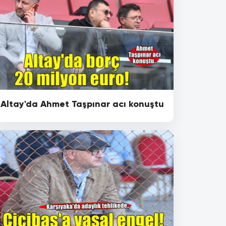
Altay'da Ahmet Taşpınar acı konuştu