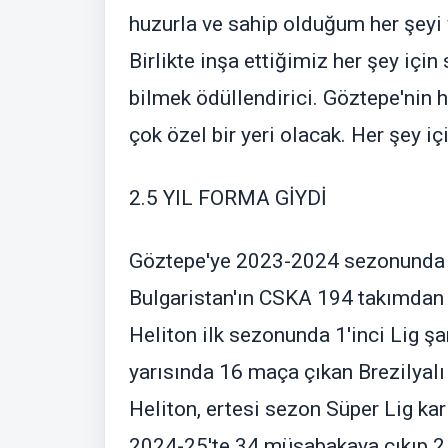
huzurla ve sahip olduğum her şey
Birlikte inşa ettiğimiz her şey için
bilmek ödüllendirici. Göztepe'nin
çok özel bir yeri olacak. Her şey iç
2.5 YIL FORMA GİYDİ
Göztepe'ye 2023-2024 sezonunda 1
Bulgaristan'ın CSKA 194 takımdan g
Heliton ilk sezonunda 1'inci Lig şa
yarısında 16 maça çıkan Brezilyalı 
Heliton, ertesi sezon Süper Lig ka
2024-25'te 34 müsabakaya çıkıp 2 b