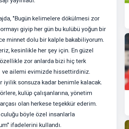
ajı yayınladı.
jda, "Bugün kelimelere dökülmesi zor
 formayı giyip her gün bu kulübü yoğun bir
e minnet dolu bir kalple bakabiliyorum.
iz, kesinlikle her şey için. En güzel
zellikle zor anlarda bizi hiç terk
i ve ailemi evimizde hissettirdiniz.
r iyilik sonsuza kadar benimle kalacak.
örlere, kulüp çalışanlarına, yönetim
parçası olan herkese teşekkür ederim.
lculuğu böyle özel insanlarla
" ifadelerini kullandı.