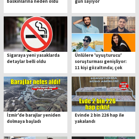
baskınlarına neden oldu
gün sayıyor
Sigaraya yeni yasaklarda
Ünlülere 'uyuşturucu'
detaylar belli oldu
soruşturması genişliyor:
11 kişi gözaltında; çok
sayıda isme yakalama
kararı!
İzmir'de barajlar yeniden
Evinde 2 bin 226 hap ile
dolmaya başladı
yakalandı