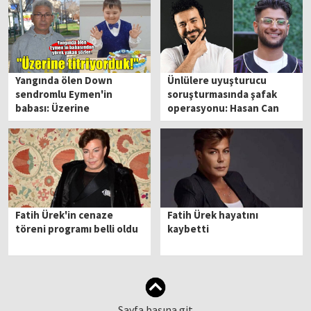
Yangında ölen Down
Ünlülere uyuşturucu
sendromlu Eymen'in
soruşturmasında şafak
babası: Üzerine
operasyonu: Hasan Can
titriyorduk
Kaya ve Reynmen
gözaltında
Fatih Ürek'in cenaze
Fatih Ürek hayatını
töreni programı belli oldu
kaybetti
Sayfa başına git