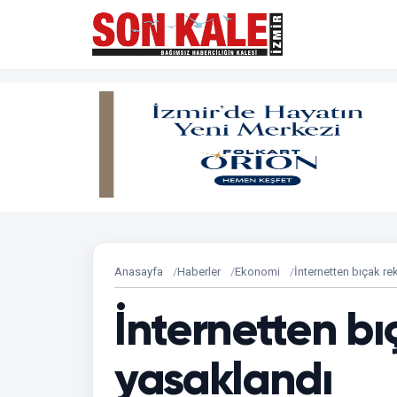
Anasayfa
Haberler
Ekonomi
İnternetten bıçak re
İnternetten bı
yasaklandı