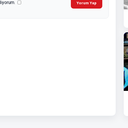
diyorum.
Yorum Yap