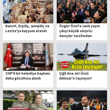
Banvit, Erpiliç, Şenpiliç ve
Özgür Özel'e canlı yayın
Lezita'ya kayyum atandı
çıkışı büyük sürpriz:
Gençler tarafından
uğurlandı
CHP'li bir belediye başkanı
Çiğli Ana Jet Üssü
daha gözaltına alındı
Akhisar'a taşınıyor!