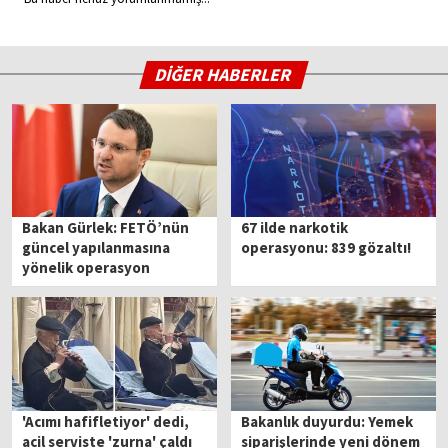
DİĞER HABERLER
Bakan Gürlek: FETÖ’nün
67 ilde narkotik
güncel yapılanmasına
operasyonu: 839 gözaltı!
yönelik operasyon
hazırlığımız var
'Acımı hafifletiyor' dedi,
Bakanlık duyurdu: Yemek
acil serviste 'zurna' çaldı
siparişlerinde yeni dönem