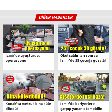
DİĞER HABERLER
İzmir'de uyuşturucu
Okul saldırıları sonrası
operasyonu
İzmir'de 25 çocuğa gözaltı!
Konak’ta metruk bina küle
İzmir'de bariyerlere
döndü!
çarpıp yanan otomobilin