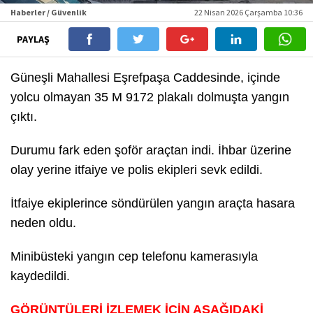
Haberler / Güvenlik
22 Nisan 2026 Çarşamba 10:36
PAYLAŞ
Güneşli Mahallesi Eşrefpaşa Caddesinde, içinde
yolcu olmayan 35 M 9172 plakalı dolmuşta yangın
çıktı.
Durumu fark eden şoför araçtan indi. İhbar üzerine
olay yerine itfaiye ve polis ekipleri sevk edildi.
İtfaiye ekiplerince söndürülen yangın araçta hasara
neden oldu.
Minibüsteki yangın cep telefonu kamerasıyla
kaydedildi.
GÖRÜNTÜLERİ İZLEMEK İÇİN AŞAĞIDAKİ