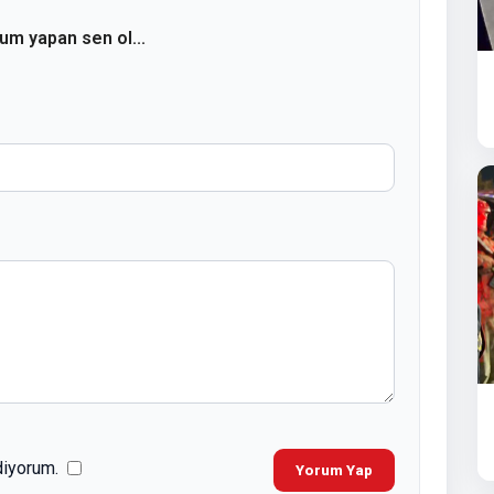
rum yapan sen ol...
diyorum.
Yorum Yap